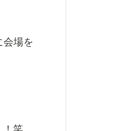
に会場を
！！笑