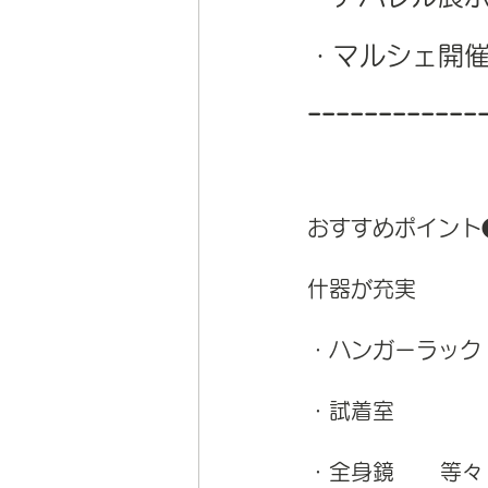
・マルシェ開
------------
おすすめポイント
什器が充実
・ハンガーラック
・試着室
・全身鏡      等々